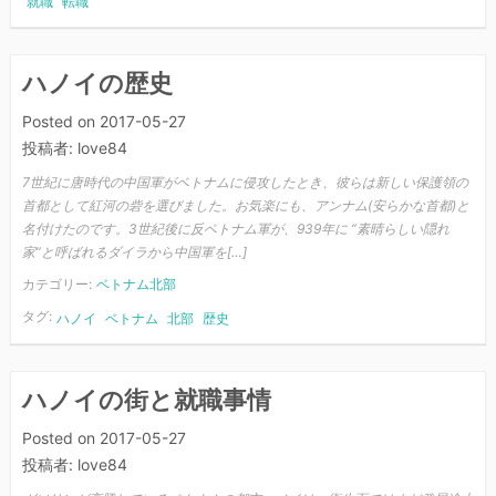
就職
転職
ハノイの歴史
Posted on
2017-05-27
投稿者:
love84
7世紀に唐時代の中国軍がベトナムに侵攻したとき、彼らは新しい保護領の
首都として紅河の砦を選びました。お気楽にも、アンナム(安らかな首都)と
名付けたのです。3世紀後に反ベトナム軍が、939年に “素晴らしい隠れ
家”と呼ばれるダイラから中国軍を[…]
カテゴリー:
ベトナム北部
タグ:
ハノイ
ベトナム
北部
歴史
ハノイの街と就職事情
Posted on
2017-05-27
投稿者:
love84