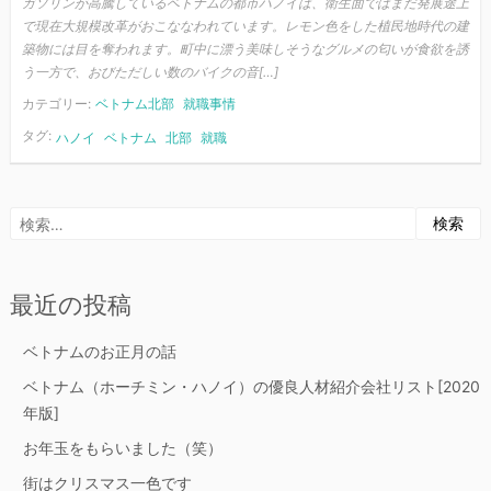
ガソリンが高騰しているベトナムの都市ハノイは、衛生面ではまだ発展途上
で現在大規模改革がおこななわれています。レモン色をした植民地時代の建
築物には目を奪われます。町中に漂う美味しそうなグルメの匂いが食欲を誘
う一方で、おびただしい数のバイクの音[…]
カテゴリー:
ベトナム北部
就職事情
タグ:
ハノイ
ベトナム
北部
就職
検
索:
最近の投稿
ベトナムのお正月の話
ベトナム（ホーチミン・ハノイ）の優良人材紹介会社リスト[2020
年版]
お年玉をもらいました（笑）
街はクリスマス一色です