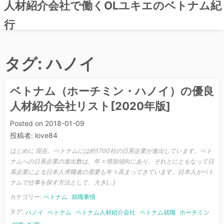
人材紹介会社で働くOLユキエのベトナム紀
行
コ
ン
タグ:
ハノイ
テ
ン
ツ
ベトナム（ホーチミン・ハノイ）の優良
へ
人材紹介会社リスト[2020年版]
ス
キ
Posted on
2018-01-09
ッ
投稿者:
love84
プ
はじめに 現在、ベトナムには約1700社の日系企業が進出しています。ベト
ナムへの日系企業の進出数は、年々増加傾向にあり、それとにともなって日
系企業による日本人求職者の需要も年々高まってきています。日本人がベト
ナムで仕事を探す方法として、大き[…]
カテゴリー:
ベトナム
就職事情
タグ:
ハノイ
ベトナム
ベトナム人材紹介会社
ベトナム就職
ホーチミン