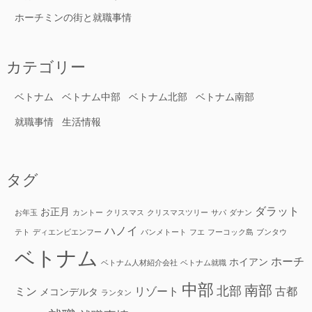
ホーチミンの街と就職事情
カテゴリー
ベトナム
ベトナム中部
ベトナム北部
ベトナム南部
就職事情
生活情報
タグ
ダラット
お正月
お年玉
カントー
クリスマス
クリスマスツリー
サパ
ダナン
ハノイ
テト
ディエンビエンフー
バンメトート
フエ
フーコック島
ブンタウ
ベトナム
ホーチ
ホイアン
ベトナム人材紹介会社
ベトナム就職
中部
南部
北部
ミン
リゾート
古都
メコンデルタ
ランタン