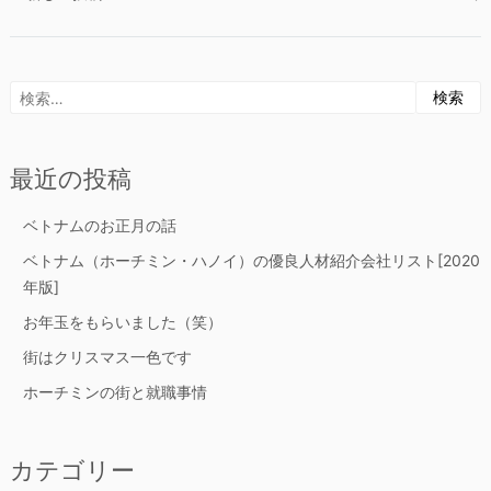
稿
ナ
検
ビ
索:
ゲ
最近の投稿
ー
ベトナムのお正月の話
ベトナム（ホーチミン・ハノイ）の優良人材紹介会社リスト[2020
シ
年版]
ョ
お年玉をもらいました（笑）
街はクリスマス一色です
ン
ホーチミンの街と就職事情
カテゴリー