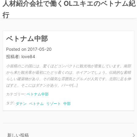
人材紹介会社で働くOLユキエのベトナム紀
行
コ
ン
テ
ベトナム中部
ン
Posted on
2017-05-20
ツ
投稿者:
love84
へ
ス
小規模のこの国には、驚くほどコンパクトに観光地が密集しています。南部
から来た観光客が最初にたどり着くのは、ホイアンでしょう。伝統的な素晴
キ
らしい建築物があり、その陽気な雰囲気とグルメが人気です。北部に足を伸
ッ
ばすと、そこにはダナンがあり、バーや[…]
プ
カテゴリー:
ベトナム中部
タグ:
ダナン
ベトナム
リゾート
中部
投
新しい投稿