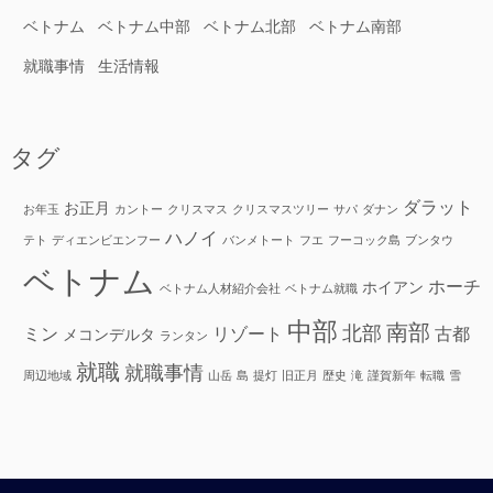
ベトナム
ベトナム中部
ベトナム北部
ベトナム南部
就職事情
生活情報
タグ
ダラット
お正月
お年玉
カントー
クリスマス
クリスマスツリー
サパ
ダナン
ハノイ
テト
ディエンビエンフー
バンメトート
フエ
フーコック島
ブンタウ
ベトナム
ホーチ
ホイアン
ベトナム人材紹介会社
ベトナム就職
中部
南部
北部
ミン
リゾート
古都
メコンデルタ
ランタン
就職
就職事情
周辺地域
山岳
島
提灯
旧正月
歴史
滝
謹賀新年
転職
雪